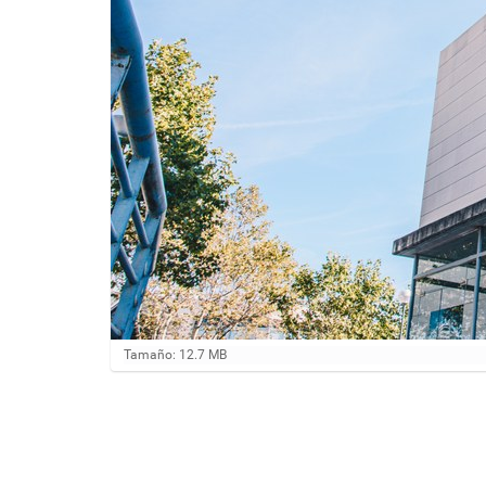
H
Tamaño: 12.7 MB
a
g
a
c
l
i
c