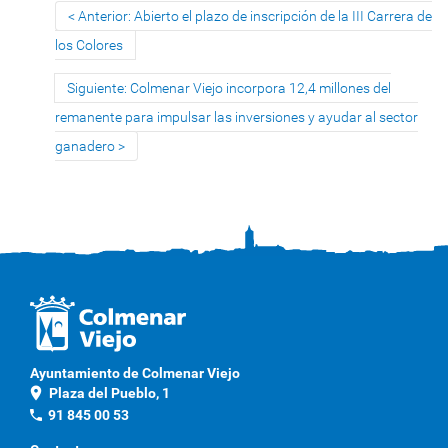
Anterior: Abierto el plazo de inscripción de la III Carrera de
los Colores
Siguiente: Colmenar Viejo incorpora 12,4 millones del
remanente para impulsar las inversiones y ayudar al sector
ganadero
Ayuntamiento de Colmenar Viejo
location_on
Plaza del Pueblo, 1
phone
91 845 00 53