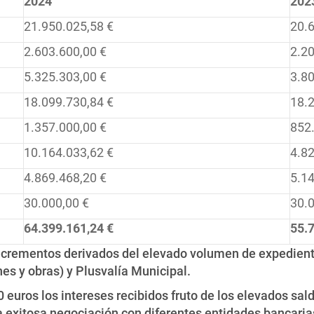
2024
202
21.950.025,58 €
20.
2.603.600,00 €
2.20
5.325.303,00 €
3.80
18.099.730,84 €
18.
1.357.000,00 €
852
10.164.033,62 €
4.82
4.869.468,20 €
5.14
30.000,00 €
30.0
64.399.161,24 €
55.
ncrementos derivados del elevado volumen de expedientes
es y obras) y Plusvalía Municipal.
 euros los intereses recibidos fruto de los elevados sa
 exitosa negociación con diferentes entidades bancaria