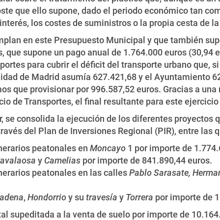
coste que ello supone, dado el periodo económico tan co
 interés, los costes de suministros o la propia cesta de l
emplan en este Presupuesto Municipal y que también su
 que supone un pago anual de 1.764.000 euros (30,94 euro
ortes para cubrir el déficit del transporte urbano que,
nidad de Madrid asumía 627.421,68 y el Ayuntamiento 6
mos que provisionar por 996.587,52 euros. Gracias a una
o de Transportes, el final resultante para este ejercicio
r, se consolida la ejecución de los diferentes proyectos 
avés del Plan de Inversiones Regional (PIR), entre las q
inerarios peatonales en
Moncayo
1 por importe de 1.774.
avalaosa
y
Camelias
por importe de 841.890,44 euros.
nerarios peatonales en las calles
Pablo Sarasate, Herma
adena
,
Hondorrio
y su
travesía
y
Torrera
por importe de 1
otal supeditada a la venta de suelo por importe de 10.16