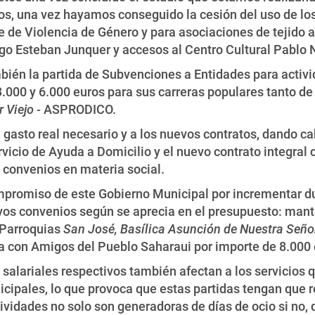
s, una vez hayamos conseguido la cesión del uso de los
e de Violencia de Género y para asociaciones de tejido a
o Esteban Junquer y accesos al Centro Cultural Pablo 
ién la partida de Subvenciones a Entidades para activ
000 y 6.000 euros para sus carreras populares tanto de
 Viejo
- ASPRODICO.
al gasto real necesario y a los nuevos contratos, dando 
vicio de Ayuda a Domicilio y el nuevo contrato integral
 convenios en materia social.
mpromiso de este Gobierno Municipal por incrementar dur
vos convenios según se aprecia en el presupuesto: man
 Parroquias
San José, Basílica Asunción de Nuestra Seño
a con Amigos del Pueblo Saharaui por importe de 8.000 
 salariales respectivos también afectan a los servicios
unicipales, lo que provoca que estas partidas tengan que
tividades no solo son generadoras de días de ocio si no