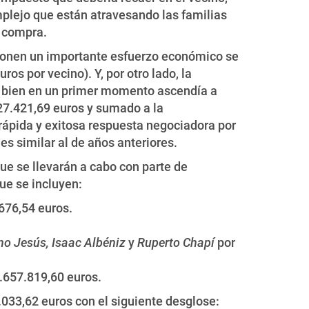
mplejo que están atravesando las familias
a compra.
ponen un importante esfuerzo económico se
s por vecino). Y, por otro lado, la
 si bien en un primer momento ascendía a
27.421,69 euros y sumado a la
 rápida y exitosa respuesta negociadora por
 es similar al de años anteriores.
que se llevarán a cabo con parte de
ue se incluyen:
676,54 euros.
no Jesús, Isaac Albéniz
y
Ruperto Chapí
por
.657.819,60 euros.
4.033,62 euros con el siguiente desglose: