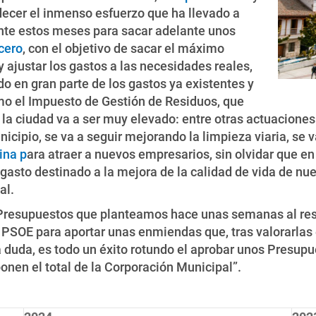
decer el inmenso esfuerzo que ha llevado a
ante estos meses para sacar adelante unos
cero
, con el objetivo de sacar el máximo
 ajustar los gastos a las necesidades reales,
do en gran parte de los gastos ya existentes y
mo el Impuesto de Gestión de Residuos, que
la ciudad va a ser muy elevado: entre otras actuaciones 
icipio, se va a seguir mejorando la limpieza viaria, se 
ina p
ara atraer a nuevos empresarios, sin olvidar que e
sto destinado a la mejora de la calidad de vida de nue
al.
 Presupuestos que planteamos hace unas semanas al rest
 PSOE para aportar unas enmiendas que, tras valorarlas
 duda, es todo un éxito rotundo el aprobar unos Presupu
nen el total de la Corporación Municipal”.