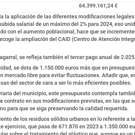
64.399.161,24 €
a la aplicación de las diferentes modificaciones legales
subida salarial de un máximo del 2% para 2024, eso uni
do con el aumento poblacional, hace que se incremente 
ecoge la ampliación del CAID (Centro de Atención Integr
garral, se refleja también el tercer pago anual de 2.025
icidad, se dota de 1.150.000 euros más que en presupuest
n mercado libre para evitar fluctuaciones. Añadir que, e
as del sector de cara a ser lo más eficientes posibles.
 viaria del municipio, este presupuesto contempla tambi
 contrato en sus modificaciones previstas, en las que 
o para que se siga preservando la calidad requerida.
ento de los residuos sólidos urbanos en lo referente a l
e ejercicio, que pasa de 671.870 en 2023 a 1.350.000 e
lar sobre el tratamiento del plástico que, aunque es un 