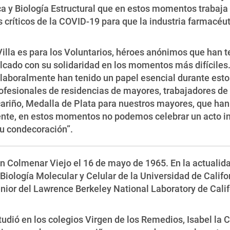
ca y Biología Estructural que en estos momentos trabaja 
críticos de la COVID-19 para que la industria farmacéuti
Villa es para los Voluntarios, héroes anónimos que han t
volcado con su solidaridad en los momentos más difícile
laboralmente han tenido un papel esencial durante esto
ofesionales de residencias de mayores, trabajadores de l
iño, Medalla de Plata para nuestros mayores, que han s
te, en estos momentos no podemos celebrar un acto ins
su condecoración”.
en Colmenar Viejo el 16 de mayo de 1965. En la actualida
Biología Molecular y Celular de la Universidad de Califor
or del Lawrence Berkeley National Laboratory de Califo
dió en los colegios Virgen de los Remedios, Isabel la Ca