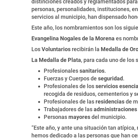
distinciones creados y reglamentados para 
personas, personalidades, instituciones, en
servicios al municipio, han dispensado hono
Este año, los nombramientos son los siguie
Evangelina Nogales de la Morena
es nomb
Los
Voluntarios
recibirán la
Medalla de Oro 
La Medalla de Plata
, para cada uno de los 
Profesionales
sanitarios
.
Fuerzas y Cuerpos de
seguridad
.
Profesionales de los
servicios esenci
recogida de residuos, cementerios y se
Profesionales de las
residencias
de m
Trabajadores de las
administraciones
Personas
mayores
del municipio.
“Este año, y ante una situación tan atípica,
hemos dedicado a las personas que han cen