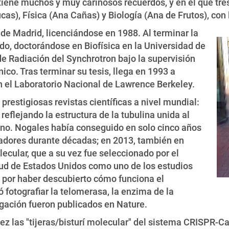
e tiene muchos y muy cariñosos recuerdos, y en el que tr
as), Física (Ana Cañas) y Biología (Ana de Frutos), con 
de Madrid, licenciándose en 1988. Al terminar la
do, doctorándose en Biofísica en la Universidad de
de Radiación del Synchrotron bajo la supervisión
nico. Tras terminar su tesis, llega en 1993 a
en el Laboratorio Nacional de Lawrence Berkeley.
prestigiosas revistas científicas a nivel mundial:
reflejando la estructura de la tubulina unida al
eno. Nogales había conseguido en solo cinco años
adores durante décadas; en 2013, también en
ecular, que a su vez fue seleccionado por el
alud de Estados Unidos como uno de los estudios
l, por haber descubierto cómo funciona el
 fotografiar la telomerasa, la enzima de la
igación fueron publicados en Nature.
vez las "tijeras/bisturí molecular" del sistema CRISPR-C