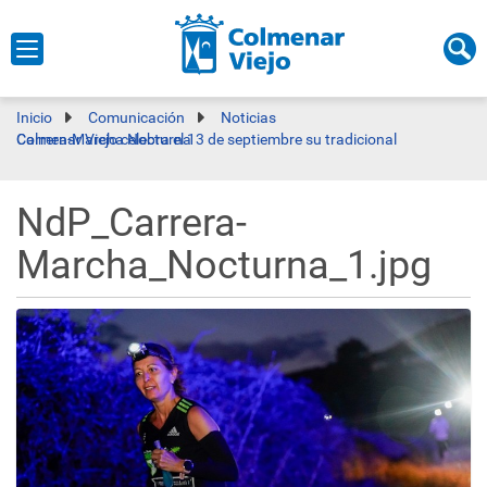
Inicio
Comunicación
Noticias
Colmenar Viejo celebra el 13 de septiembre su tradicional Carrera-Marcha Nocturna
NdP_Carrera-
Marcha_Nocturna_1.jpg