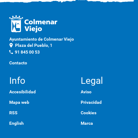
Ayuntamiento de Colmenar Viejo
location_on
Plaza del Pueblo, 1
phone
91 845 00 53
Contacto
Info
Legal
Accesibilidad
Aviso
Mapa web
Privacidad
RSS
Cookies
English
Marca