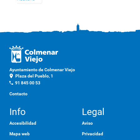
Ayuntamiento de Colmenar Viejo
location_on
Plaza del Pueblo, 1
phone
91 845 00 53
Contacto
Info
Legal
Accesibilidad
Aviso
Mapa web
Privacidad