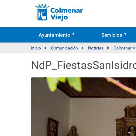
Ayuntamiento
Servicios
Inicio
Comunicación
Noticias
Colmenar Vie
NdP_FiestasSanIsidr