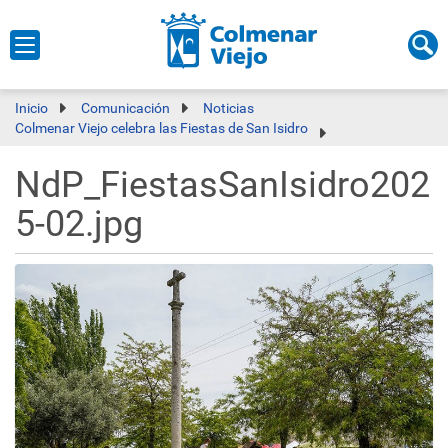
Inicio
Comunicación
Noticias
Colmenar Viejo celebra las Fiestas de San Isidro
NdP_FiestasSanIsidro202
5-02.jpg