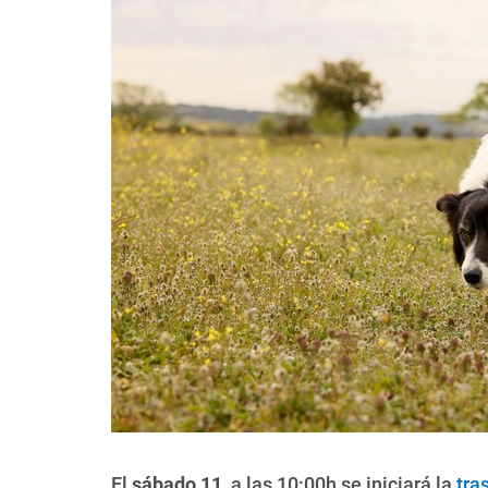
El
sábado 11
, a las 10:00h se iniciará la
tra