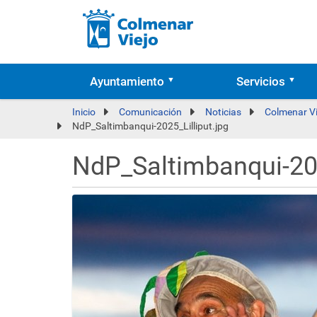
Ayuntamiento
Servicios
Inicio
Comunicación
Noticias
Colmenar Vi
NdP_Saltimbanqui-2025_Lilliput.jpg
NdP_Saltimbanqui-202