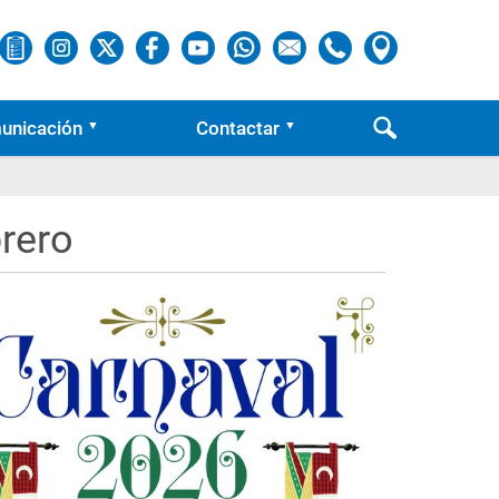
unicación
Contactar
brero