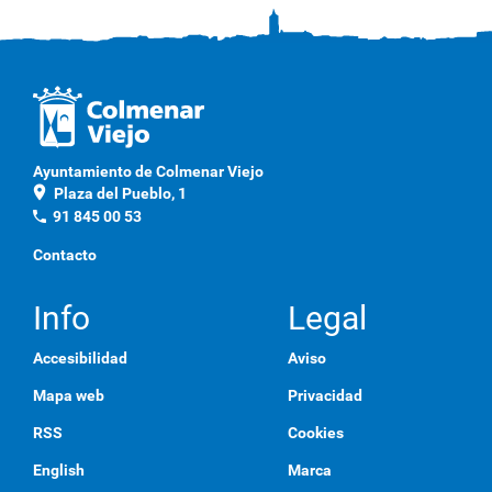
Ayuntamiento de Colmenar Viejo
location_on
Plaza del Pueblo, 1
phone
91 845 00 53
Contacto
Info
Legal
Accesibilidad
Aviso
Mapa web
Privacidad
RSS
Cookies
English
Marca