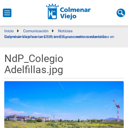
Inicio
Comunicación
Noticias
Colmenar Viejo contará con tres nuevos centros educativos en los próximos años: un CEIP, un IES y un centro concertado
NdP_Colegio
Adelfillas.jpg