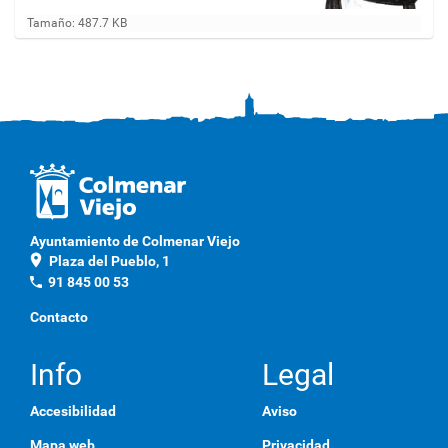
H
Tamaño: 487.7 KB
a
g
a
c
l
i
c
a
q
u
í
p
Ayuntamiento de Colmenar Viejo
a
location_on
Plaza del Pueblo, 1
r
a
phone
91 845 00 53
v
e
Contacto
r
l
a
Info
Legal
i
m
Accesibilidad
Aviso
a
g
Mapa web
Privacidad
e