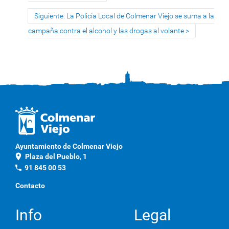
Siguiente: La Policía Local de Colmenar Viejo se suma a la
campaña contra el alcohol y las drogas al volante
Ayuntamiento de Colmenar Viejo
location_on
Plaza del Pueblo, 1
phone
91 845 00 53
Contacto
Info
Legal