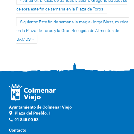
Anterior: El Ciclo de Bandas Maestro Gregorio Baudot se
celebra este fin de semana en la Plaza de Toros
Siguiente: Este fin de semana la magia Jorge Blass, música
en la Plaza de Toros y la Gran Recogida de Alimentos de
BAMOS
Ayuntamiento de Colmenar Viejo
location_on
Plaza del Pueblo, 1
phone
91 845 00 53
Contacto