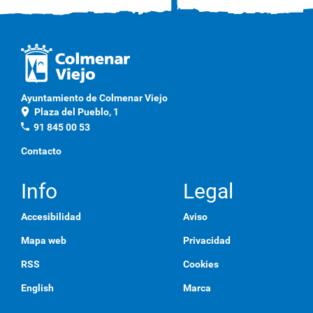
Ayuntamiento de Colmenar Viejo
location_on
Plaza del Pueblo, 1
phone
91 845 00 53
Contacto
Info
Legal
Accesibilidad
Aviso
Mapa web
Privacidad
RSS
Cookies
English
Marca