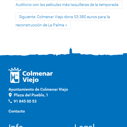
Auditorio con las películas más taquilleras de la temporada
Siguiente: Colmenar Viejo dona 53.380 euros para la
reconstrucción de La Palma
Ayuntamiento de Colmenar Viejo
location_on
Plaza del Pueblo, 1
phone
91 845 00 53
Contacto