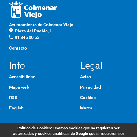
Ayuntamiento de Colmenar Viejo
location_on
Plaza del Pueblo, 1
phone
91 845 00 53
Contacto
Info
Legal
Accesibilidad
Aviso
Mapa web
Privacidad
RSS
Cookies
English
Marca
Política de Cookies
: Usamos cookies que no requieren ser
autorizadas y cookies analíticas de Google que sí requieren ser