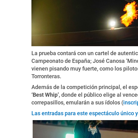
La prueba contará con un cartel de autent
Campeonato de España; José Canosa ‘Minch
vienen pisando muy fuerte, como los pilotos 
Torronteras.
Además de la competición principal, el esp
‘Best Whip’
, donde el público elige al vence
correpasillos, emularán a sus ídolos (
inscri
Las entradas para este espectáculo único y