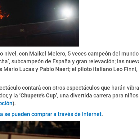
ico nivel, con Maikel Melero, 5 veces campeón del mundo
a’, subcampeón de España y gran relevación; las nueva
Mario Lucas y Pablo Naert; el piloto italiano Leo Finni, 
ectáculo contará con otros espectáculos que harán vibra
dor, y la
‘Chupete’s Cup’
, una divertida carrera para niño
pción
).
a se pueden comprar a través de Internet
.