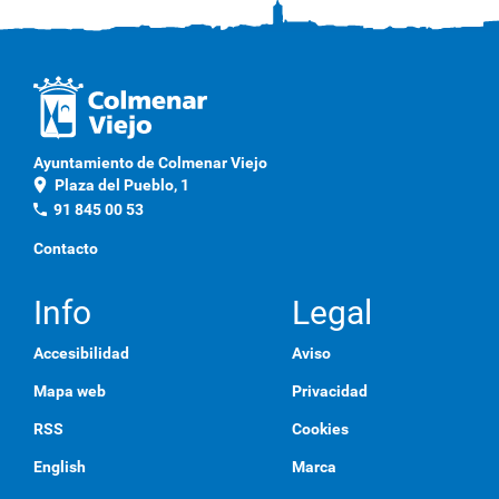
Ayuntamiento de Colmenar Viejo
location_on
Plaza del Pueblo, 1
phone
91 845 00 53
Contacto
Info
Legal
Accesibilidad
Aviso
Mapa web
Privacidad
RSS
Cookies
English
Marca