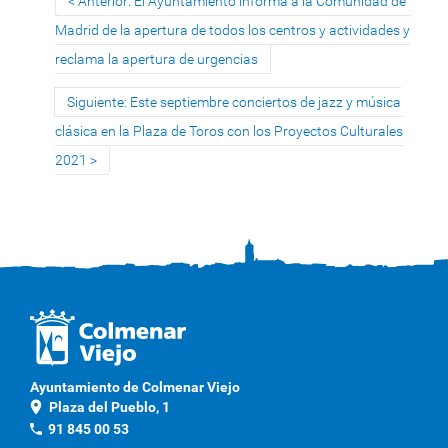
Anterior: El Ayuntamiento informa a la Comunidad de
Madrid de la apertura de todos los centros y actividades y
reclama la apertura de urgencias
Siguiente: Este septiembre conciertos de jazz y música
clásica en la Plaza de Toros con los Proyectos Culturales
2021
Ayuntamiento de Colmenar Viejo
location_on
Plaza del Pueblo, 1
phone
91 845 00 53