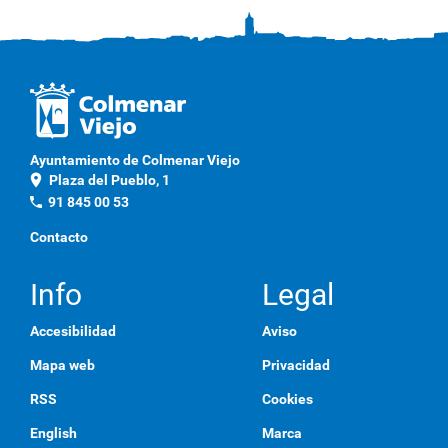
Ayuntamiento de Colmenar Viejo
location_on
Plaza del Pueblo, 1
phone
91 845 00 53
Contacto
Info
Legal
Accesibilidad
Aviso
Mapa web
Privacidad
RSS
Cookies
English
Marca