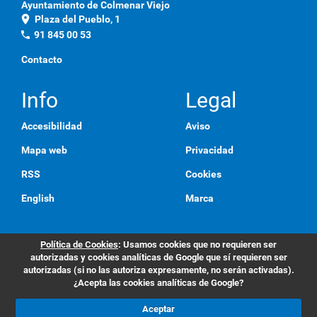
Ayuntamiento de Colmenar Viejo
location_on
Plaza del Pueblo, 1
phone
91 845 00 53
Contacto
Info
Legal
Accesibilidad
Aviso
Mapa web
Privacidad
RSS
Cookies
English
Marca
Política de Cookies
: Usamos cookies que no requieren ser
autorizadas y cookies analíticas de Google que sí requieren ser
autorizadas (si no las autoriza expresamente, no serán activadas).
¿Acepta las cookies analíticas de Google?
Aceptar