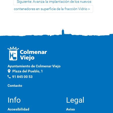
Siguiente: Avanza la implantación de los nuevos
contenedores en superficie de la fracción Vidrio
Ayuntamiento de Colmenar Viejo
location_on
Plaza del Pueblo, 1
phone
91 845 00 53
Contacto
Info
Legal
Accesibilidad
Aviso