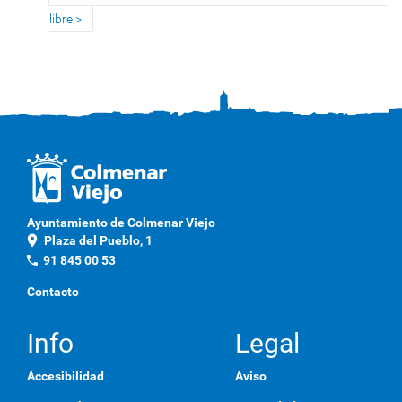
libre
Ayuntamiento de Colmenar Viejo
location_on
Plaza del Pueblo, 1
phone
91 845 00 53
Contacto
Info
Legal
Accesibilidad
Aviso