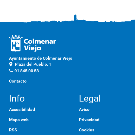
Ayuntamiento de Colmenar Viejo
location_on
Plaza del Pueblo, 1
phone
91 845 00 53
Contacto
Info
Legal
Accesibilidad
Aviso
Mapa web
Privacidad
RSS
Cookies