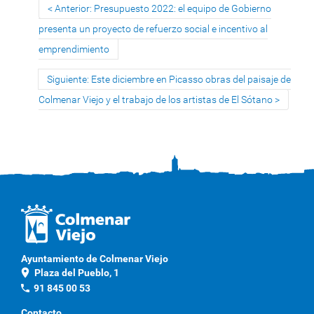
Anterior: Presupuesto 2022: el equipo de Gobierno
presenta un proyecto de refuerzo social e incentivo al
emprendimiento
Siguiente: Este diciembre en Picasso obras del paisaje de
Colmenar Viejo y el trabajo de los artistas de El Sótano
Ayuntamiento de Colmenar Viejo
location_on
Plaza del Pueblo, 1
phone
91 845 00 53
Contacto