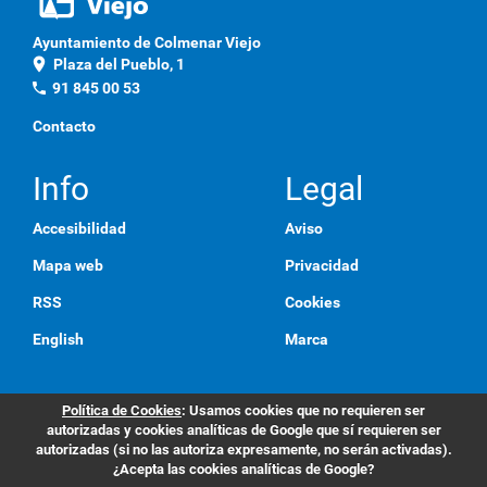
Ayuntamiento de Colmenar Viejo
location_on
Plaza del Pueblo, 1
phone
91 845 00 53
Contacto
Info
Legal
Accesibilidad
Aviso
Mapa web
Privacidad
RSS
Cookies
English
Marca
Política de Cookies
: Usamos cookies que no requieren ser
autorizadas y cookies analíticas de Google que sí requieren ser
autorizadas (si no las autoriza expresamente, no serán activadas).
¿Acepta las cookies analíticas de Google?