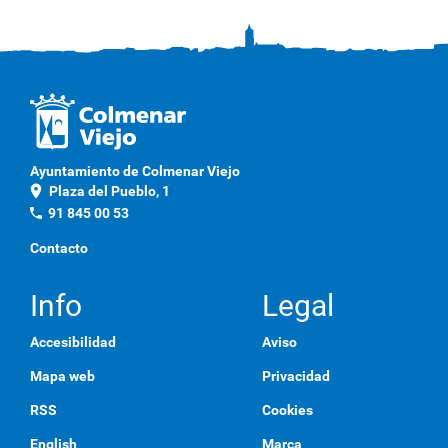
Ayuntamiento de Colmenar Viejo
location_on
Plaza del Pueblo, 1
phone
91 845 00 53
Contacto
Info
Legal
Accesibilidad
Aviso
Mapa web
Privacidad
RSS
Cookies
English
Marca