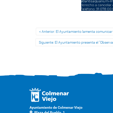
Anterior: El Ayuntamiento lamenta comunicar e
Siguiente: El Ayuntamiento presenta el "Observ
Ayuntamiento de Colmenar Viejo
location_on
Plaza del Pueblo, 1