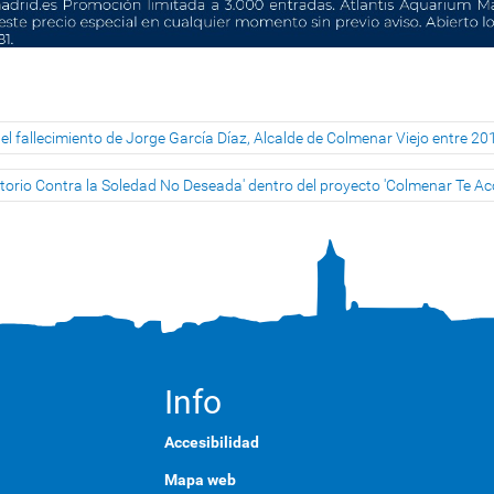
l fallecimiento de Jorge García Díaz, Alcalde de Colmenar Viejo entre 20
atorio Contra la Soledad No Deseada' dentro del proyecto 'Colmenar Te 
Info
Accesibilidad
Mapa web