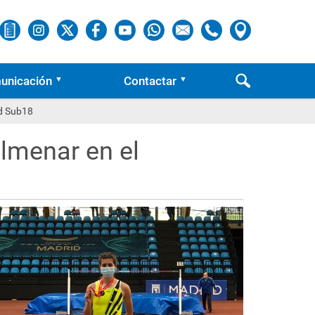
unicación
Contactar
id Sub18
olmenar en el