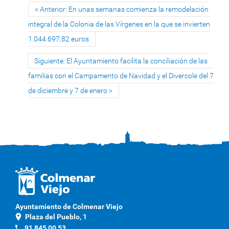
Anterior: En unas semanas comienza la remodelación
integral de la Colonia de las Vírgenes en la que se invierten
1.044.697,82 euros
Siguiente: El Ayuntamiento facilita la conciliación de las
familias con el Campamento de Navidad y el Divercole del 7
de diciembre y 7 de enero
Ayuntamiento de Colmenar Viejo
location_on
Plaza del Pueblo, 1
phone
91 845 00 53