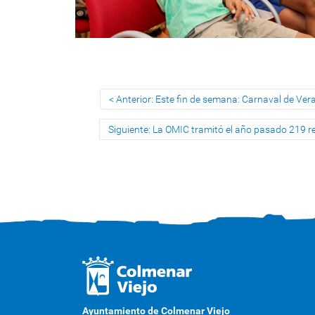
Anterior: Este fin de semana: Carnaval de Ver
Siguiente: La OMIC tramitó el año pasado 219 r
Ayuntamiento de Colmenar Viejo