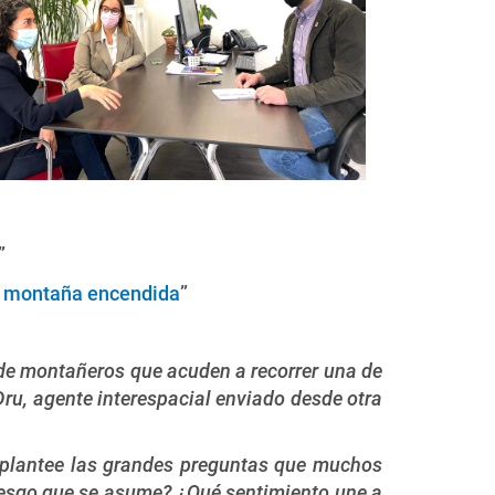
”
 montaña encendida
”
o de montañeros que acuden a recorrer una de
Dru, agente interespacial enviado desde otra
e plantee las grandes preguntas que muchos
iesgo que se asume? ¿Qué sentimiento une a