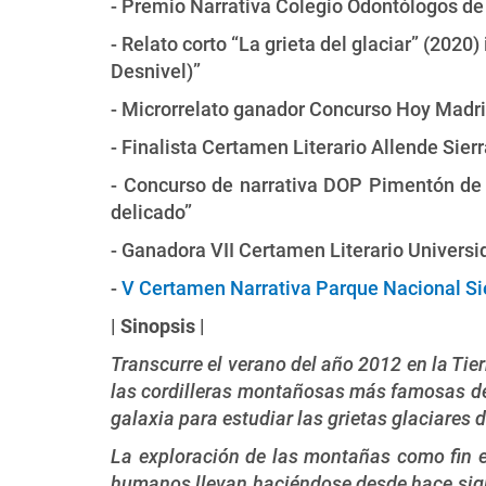
- Premio Narrativa Colegio Odontólogos de 
- Relato corto “La grieta del glaciar” (2020) 
Desnivel)”
- Microrrelato ganador Concurso Hoy Madri
- Finalista Certamen Literario Allende Sierr
- Concurso de narrativa DOP Pimentón de
delicado”
- Ganadora VII Certamen Literario Univers
-
V Certamen Narrativa Parque Nacional S
|
Sinopsis
|
Transcurre el verano del año 2012 en la Tie
las cordilleras montañosas más famosas del 
galaxia para estudiar las grietas glaciares d
La exploración de las montañas como fin e
humanos llevan haciéndose desde hace sigl