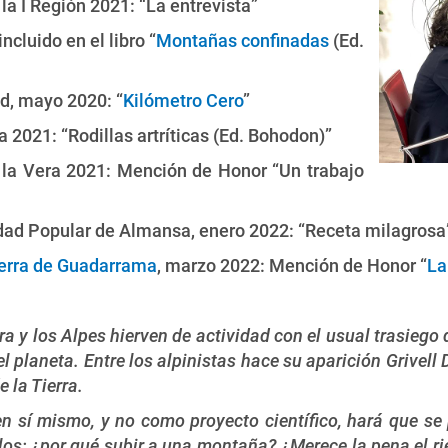
la I Región 2021: “La entrevista”
incluido en el libro “
Montañas confinadas
(Ed.
d, mayo 2020: “
Kilómetro Cero
”
a 2021: “Rodillas artríticas (Ed. Bohodon)”
 la Vera 2021: Mención de Honor “Un trabajo
idad Popular de Almansa, enero 2022: “Receta milagrosa
ierra de Guadarrama
, marzo 2022: Mención de Honor “
La
rra y los Alpes hierven de actividad con el usual trasieg
planeta. Entre los alpinistas hace su aparición Grivell 
e la Tierra.
n sí mismo, y no como proyecto científico, hará que s
os: ¿por qué subir a una montaña? ¿Merece la pena el r