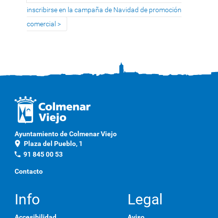
inscribirse en la campaña de Navidad de promoción
comercial
Ayuntamiento de Colmenar Viejo
location_on
Plaza del Pueblo, 1
phone
91 845 00 53
Contacto
Info
Legal
Accesibilidad
Aviso