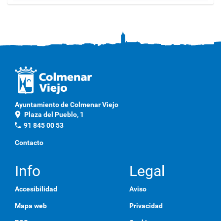
a
g
a
c
l
i
c
a
q
u
í
p
Ayuntamiento de Colmenar Viejo
a
location_on
Plaza del Pueblo, 1
r
a
phone
91 845 00 53
v
e
Contacto
r
l
a
Info
Legal
i
m
Accesibilidad
Aviso
a
g
Mapa web
Privacidad
e
n