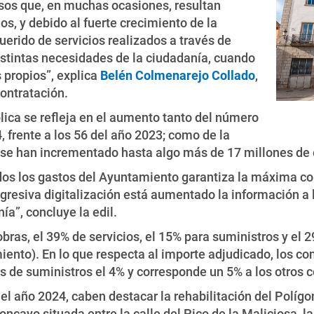
rsos que, en muchas ocasiones, resultan
ños, y debido al fuerte crecimiento de la
erido de servicios realizados a través de
istintas necesidades de la ciudadanía, cuando
propios”, explica
Belén Colmenarejo Collado
,
Contratación.
lica se refleja en el aumento tanto del número
, frente a los 56 del año 2023; como de la
3 se han incrementado hasta algo más de 17 millones de
dos los gastos del Ayuntamiento garantiza la máxima con
ogresiva digitalización está aumentado la información a 
ía”, concluye la edil.
obras, el 39% de servicios, el 15% para suministros y el 
nto). En lo que respecta al importe adjudicado, los co
os de suministros el 4% y corresponde un 5% a los otros c
l año 2024, caben destacar la rehabilitación del Polígon
ncayo situada entre la calle del Pico de la Maliciosa, la 