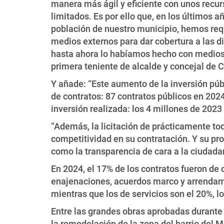
manera más ágil y eficiente con unos recu
limitados. Es por ello que, en los últimos a
población de nuestro municipio, hemos requ
medios externos para dar cobertura a las d
hasta ahora lo habíamos hecho con medios 
primera teniente de alcalde y concejal de 
Y añade: “Este aumento de la inversión púb
de contratos: 87 contratos públicos en 2024
inversión realizada: los 4 millones de 202
“Además, la licitación de prácticamente to
competitividad en su contratación. Y su pr
como la transparencia de cara a la ciudadan
En 2024, el 17% de los contratos fueron de 
enajenaciones, acuerdos marco y arrendamie
mientras que los de servicios son el 20%, l
Entre las grandes obras aprobadas durante e
la remodelación de la zona del barrio del Mo