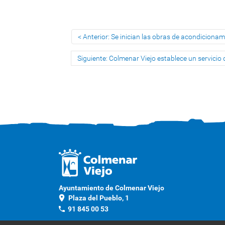
Anterior: Se inician las obras de acondicionami
Siguiente: Colmenar Viejo establece un servicio
Ayuntamiento de Colmenar Viejo
location_on
Plaza del Pueblo, 1
phone
91 845 00 53