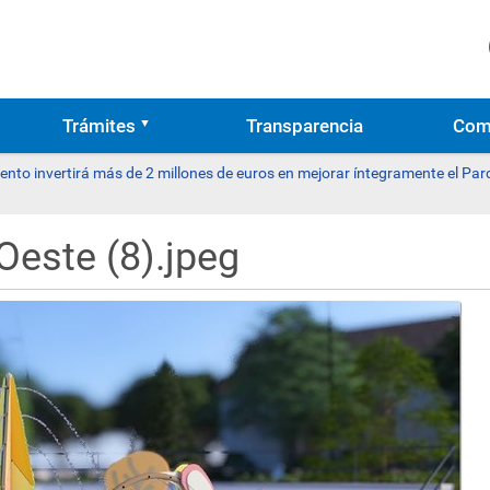
Trámites
Transparencia
Com
ento invertirá más de 2 millones de euros en mejorar íntegramente el Par
Oeste (8).jpeg