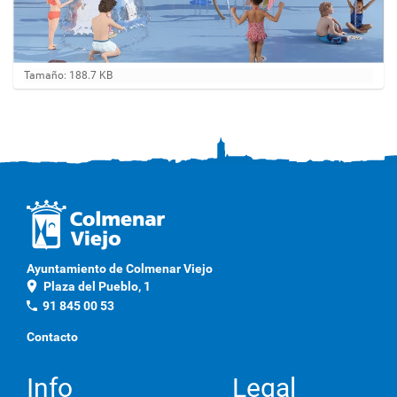
H
Tamaño: 188.7 KB
a
g
a
c
l
i
c
a
q
u
í
p
Ayuntamiento de Colmenar Viejo
a
location_on
Plaza del Pueblo, 1
r
a
phone
91 845 00 53
v
e
Contacto
r
l
a
Info
Legal
i