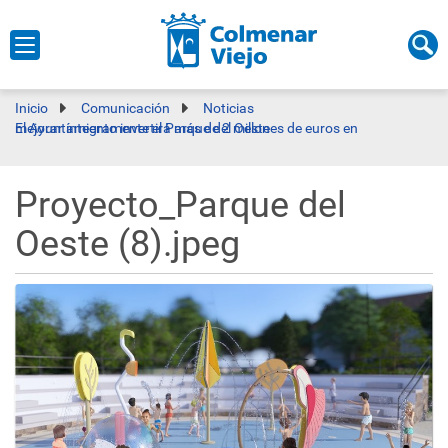
Inicio
Comunicación
Noticias
El Ayuntamiento invertirá más de 2 millones de euros en mejorar íntegramente el Parque del Oeste
Proyecto_Parque del
Oeste (8).jpeg