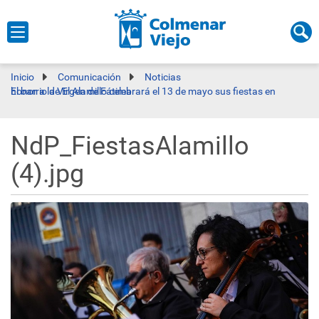
Inicio
Comunicación
Noticias
El barrio de El Alamillo celebrará el 13 de mayo sus fiestas en honor a la Virgen de Fátima
NdP_FiestasAlamillo
(4).jpg