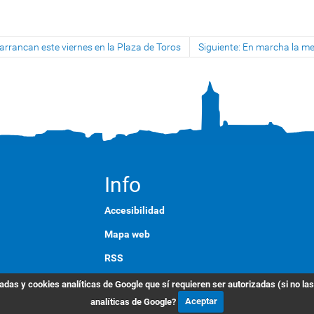
 arrancan este viernes en la Plaza de Toros
Siguiente: En marcha la mej
Info
Accesibilidad
Mapa web
RSS
English
das y cookies analíticas de Google que sí requieren ser autorizadas (si no la
analíticas de Google?
Aceptar