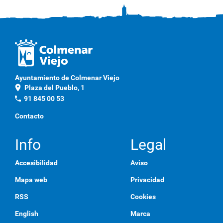
Ayuntamiento de Colmenar Viejo
location_on
Plaza del Pueblo, 1
phone
91 845 00 53
Contacto
Info
Legal
Accesibilidad
Aviso
Mapa web
Privacidad
RSS
Cookies
English
Marca