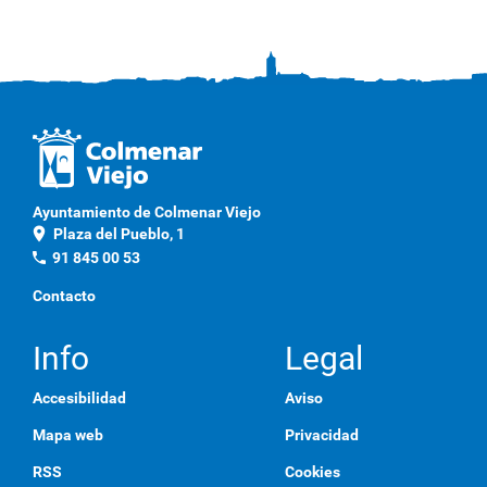
Ayuntamiento de Colmenar Viejo
location_on
Plaza del Pueblo, 1
phone
91 845 00 53
Contacto
Info
Legal
Accesibilidad
Aviso
Mapa web
Privacidad
RSS
Cookies