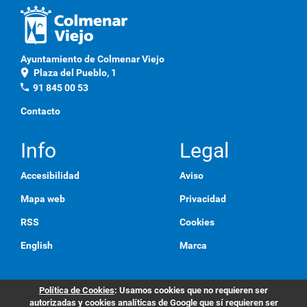
Ayuntamiento de Colmenar Viejo
location_on
Plaza del Pueblo, 1
phone
91 845 00 53
Contacto
Info
Legal
Accesibilidad
Aviso
Mapa web
Privacidad
RSS
Cookies
English
Marca
Política de Cookies
: Usamos cookies que no requieren ser
autorizadas y cookies analíticas de Google que sí requieren ser