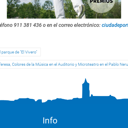
éfono 911 381 436 o en el correo electrónico:
ciudadepor
 parque de "El Vivero"
eresa, Colores de la Música en el Auditorio y Microteatro en el Pablo Ner
Info