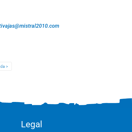
tivajas@mistral2010.com
uda
Legal