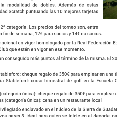
n la modalidad de dobles. Además de estas
dad Scratch puntuando las 10 mejores tarjetas
 2ª categoría. Los precios del torneo son, entre
n fin de semana, 12€ para socios y 14€ no socios.
nacional en vigor homologado por la Real Federación Esp
 Club que estén en vigor en ese momento.
an conseguido más puntos al término de la misma. El 20 
Stableford: cheque regalo de 350€ para emplear en una t
a Stableford: curso trimestral de golf en la Escuela 
(categoría única): cheque regalo de 350€ para emplear e
s (categoría única): cena en un restaurante local
privilegiado enclavado en el núcleo de la Sierra de Guad
yos pares 3, ideal para quien se inicie en el deporte, 