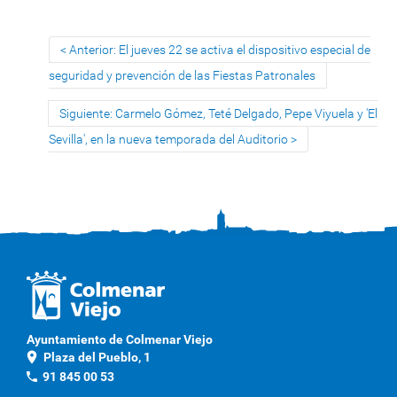
Anterior: El jueves 22 se activa el dispositivo especial de
seguridad y prevención de las Fiestas Patronales
Siguiente: Carmelo Gómez, Teté Delgado, Pepe Viyuela y 'El
Sevilla', en la nueva temporada del Auditorio
Ayuntamiento de Colmenar Viejo
location_on
Plaza del Pueblo, 1
phone
91 845 00 53