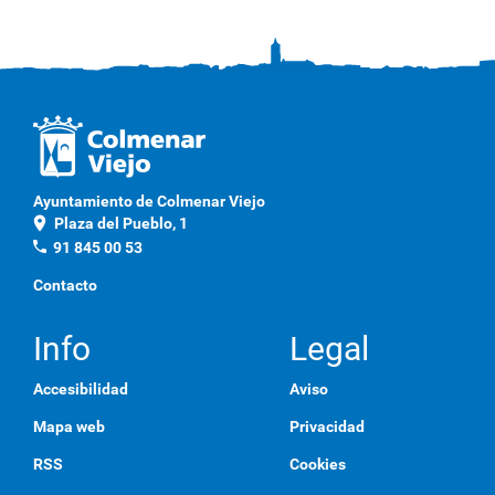
Ayuntamiento de Colmenar Viejo
location_on
Plaza del Pueblo, 1
phone
91 845 00 53
Contacto
Info
Legal
Accesibilidad
Aviso
Mapa web
Privacidad
RSS
Cookies