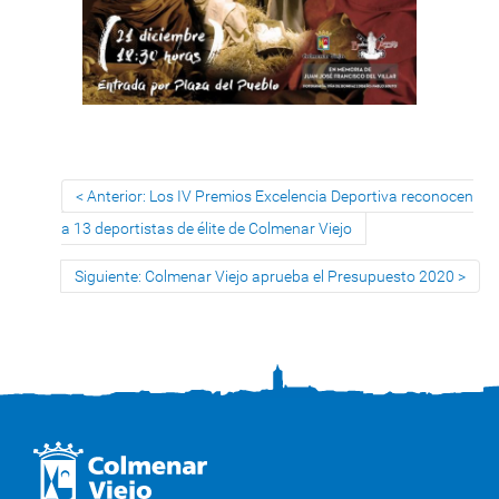
Anterior: Los IV Premios Excelencia Deportiva reconocen
a 13 deportistas de élite de Colmenar Viejo
Siguiente: Colmenar Viejo aprueba el Presupuesto 2020